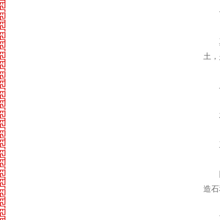
土，
造石